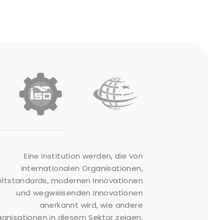
Produktgruppen
Links
Eine Institution werden, die von
internationalen Organisationen,
bsorbierende
Über Uns
ltstandards, modernen Innovationen
aterialien
Kontakt
und wegweisenden Innovationen
ash Kits
anerkannt wird, wie andere
Referenzen
eeresbarrieren
anisationen in diesem Sektor zeigen.
Produkte