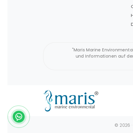
Collec'Thor
Hydraulik-Aggregat
DPOL
"Maris Marine Environmental 
und Informationen auf de
© 2026 