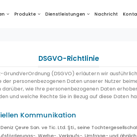
en
Produkte
Dienstleistungen
Nachricht
Konta
DSGVO-Richtlinie
z-GrundVerOrdnung (DSGVO) erläutern wir ausführlich
e der personenbezogenen Daten unserer Nutzer beimess
 darüber, wie Ihre personenbezogenen Daten erhoben
en und welche Rechte Sie in Bezug auf diese Daten h
iellen Kommunikation
s Deniz Çevre San. ve Tic. Ltd. Şti., seine Tochtergesell
rkaufsförderungs-, Werbe-, Verkaufs-, Umfrage- und ähnlic