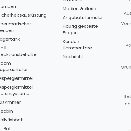
Pumpen
Medien Gallerie
Aus
Sicherheitsausrüstung
S
Angebotsformular
Vorr
Pneumatischer
P
Häufig gestellte
Fendern
F
Fragen
Lagertank
L
Kunden
vo
pill
Kommentare
S
Reaktionsbehälter
R
Nachricht
Boom
Grun
ageraufroller
L
Dispergiermittel
D
Dispergiermittel-
D
Sprühsysteme
S
Bet
Ölskimmer
Ö
oh
Seabin
S
ellyfishbot
J
BeBot
B