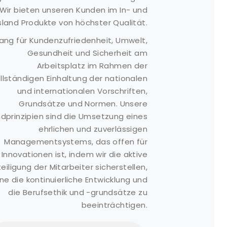
Wir bieten unseren Kunden im In- und
Pumpen
Medien Gallerie
land Produkte von höchster Qualität.
icherheitsausrüstung
Angebotsformular
ang für Kundenzufriedenheit, Umwelt,
neumatischer
Häufig gestellte
endern
Gesundheit und Sicherheit am
Fragen
Arbeitsplatz im Rahmen der
agertank
Kunden
llständigen Einhaltung der nationalen
pill
Kommentare
und internationalen Vorschriften,
eaktionsbehälter
Nachricht
Grundsätze und Normen. Unsere
Boom
dprinzipien sind die Umsetzung eines
ageraufroller
ehrlichen und zuverlässigen
ispergiermittel
Managementsystems, das offen für
ispergiermittel-
Innovationen ist, indem wir die aktive
prühsysteme
eiligung der Mitarbeiter sicherstellen,
lskimmer
ne die kontinuierliche Entwicklung und
eabin
die Berufsethik und -grundsätze zu
beeinträchtigen.
ellyfishbot
eBot