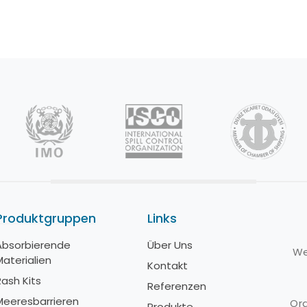
Produktgruppen
Links
Absorbierende
Über Uns
A
We
Materialien
M
Kontakt
Rash Kits
R
Referenzen
Meeresbarrieren
M
Org
Produkte