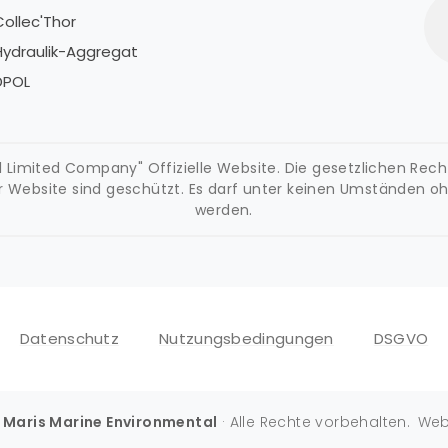
Collec'Thor
C
Hydraulik-Aggregat
H
DPOL
D
Limited Company" Offizielle Website. Die gesetzlichen Rechte a
r Website sind geschützt. Es darf unter keinen Umständen o
werden.
Datenschutz
Nutzungsbedingungen
DSGVO
·
Maris Marine Environmental
· Alle Rechte vorbehalten.
Web