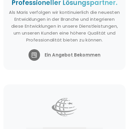
Professioneller Lösungspartner.
Ölverschmutzungen infolge von
Naturkatastrophen eingesetzt werden.
Als Maris verfolgen wir kontinuierlich die neuesten
Entwicklungen in der Branche und integrieren
Dispergiermittel spielen bei Umweltkatastrophen
diese Entwicklungen in unsere Dienstleistungen,
eine wichtige Rolle und tragen zum Schutz
um unseren Kunden eine höhere Qualität und
natürlicher Ökosysteme und Wasserressourcen
Professionalität bieten zu können.
bei. Die Verwendung dieser Chemikalien muss
durch korrekte Verfahren und
Ein Angebot Bekommen
Umweltgenehmigungen geregelt werden, damit
eine sorgfältige Abwägung der Auswirkungen auf
die Umwelt erreicht werden kann.