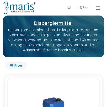
DE
Dispergiermittel
Dispergiermittel sind Chemikalien, die zum Trennen,
Zerstreuen und Reinigen von Ölverschmutzungen
verwendet werden, um eine schnelle und wirksame
Lösung für Ölverschmutzungen in Meeren und auf
Wasseroberflächen bereitzustellen.
Filter