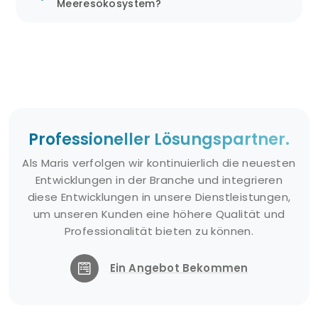
Autonomer Betrieb:
Jellyfishbot ist ein
Meeresökosystem?
Robotergerät, das autonom arbeiten
kann. Dadurch können Verschmutzungen
an der Wasseroberfläche ohne
menschliches Eingreifen erkannt und
entfernt werden. Diese Funktion sorgt für
eine effektive und kontinuierliche
Professioneller Lösungspartner.
Reinigung.
Schutz mariner Ökosysteme:
Als Maris verfolgen wir kontinuierlich die neuesten
Entwicklungen in der Branche und integrieren
Jellyfishbot leistet einen wesentlichen
diese Entwicklungen in unsere Dienstleistungen,
Beitrag zum Schutz mariner und
um unseren Kunden eine höhere Qualität und
aquatischer Ökosysteme. Durch den
Professionalität bieten zu können.
Schutz des Meereslebens und der
Wasserressourcen trägt es dazu bei,
Ein Angebot Bekommen
künftigen Generationen saubere und
gesunde Wasserressourcen zu
hinterlassen.