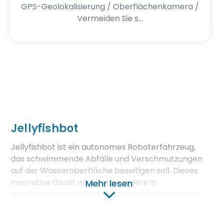
GPS-Geolokalisierung / Oberflächenkamera /
Vermeiden Sie s...
Jellyfishbot
Jellyfishbot ist ein autonomes Roboterfahrzeug,
das schwimmende Abfälle und Verschmutzungen
auf der Wasseroberfläche beseitigen soll. Dieses
innovative Gerät wird insbesondere in
Mehr lesen
geschlossenen und ruhigen Wasserbereichen wie
Häfen, Marinas, Seen und Kanälen eingesetzt. Die
Hauptaufgabe von Jellyfishbot besteht darin, die