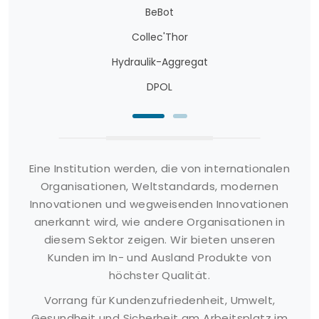
Wassergebieten. Der Einsatz von Jellyfishbot
BeBot
unterstützt sowohl die Umweltgesundheit als auch
den Schutz von Wasserlebewesen und trägt so zur
Collec'Thor
Nachhaltigkeit aquatischer Ökosysteme bei.
Hydraulik-Aggregat
DPOL
Wartung und Nachhaltigkeit von
Jellyfishbot
Die Wartung des Jellyfishbot ist wichtig, damit der
Roboter effektiv und effizient arbeitet. Die
Eine Institution werden, die von internationalen
regelmäßige Wartung umfasst die Überprüfung,
Organisationen, Weltstandards, modernen
Reinigung und den Austausch mechanischer und
Innovationen und wegweisenden Innovationen
elektronischer Komponenten bei Bedarf. Im
anerkannt wird, wie andere Organisationen in
Hinblick auf Nachhaltigkeit ist Jellyfishbot so
konzipiert, dass es energieeffizient ist und nur
diesem Sektor zeigen. Wir bieten unseren
minimale Auswirkungen auf die Umwelt hat. Dies
Kunden im In- und Ausland Produkte von
trägt sowohl zur Senkung der Betriebskosten als
höchster Qualität.
auch zum Umweltschutz bei.
Vorrang für Kundenzufriedenheit, Umwelt,
Gesundheit und Sicherheit am Arbeitsplatz im