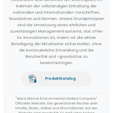
Jellyfishbot ist ein innovatives Reinigungswerkzeug,
Rahmen der vollständigen Einhaltung der
das entwickelt wurde, um die Verschmutzung der
nationalen und internationalen Vorschriften,
Wasseroberfläche zu reduzieren und
Grundsätze und Normen. Unsere Grundprinzipien
Wasserlebensräume zu schützen. Es stellt die
sind die Umsetzung eines ehrlichen und
Kombination von Technologie- und
zuverlässigen Managementsystems, das offen
Umweltschutzbemühungen im Kampf gegen die
für Innovationen ist, indem wir die aktive
Wasserverschmutzung dar.
Beteiligung der Mitarbeiter sicherstellen, ohne
die kontinuierliche Entwicklung und die
Berufsethik und -grundsätze zu
beeinträchtigen.
Produktkatalog
"Maris Marine Environmental Limited Company"
Offizielle Website. Die gesetzlichen Rechte aller
Inhalte, Bilder, Artikel und Informationen auf der
Website sind geschützt. Es darf unter keinen