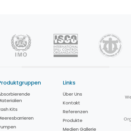
Produktgruppen
Links
Absorbierende
Über Uns
A
We
Materialien
M
Kontakt
Rash Kits
R
Referenzen
Meeresbarrieren
M
Org
Produkte
Pumpen
Medien Gallerie