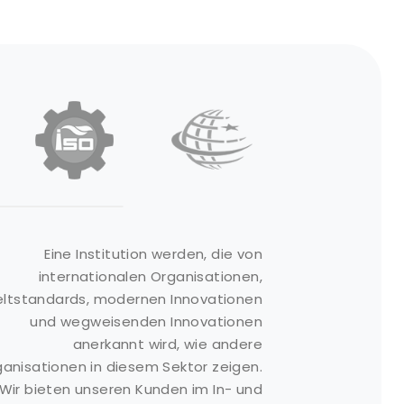
Produktgruppen
Links
Eine Institution werden, die von
internationalen Organisationen,
bsorbierende
Über Uns
ltstandards, modernen Innovationen
aterialien
Kontakt
und wegweisenden Innovationen
ash Kits
anerkannt wird, wie andere
Referenzen
eeresbarrieren
anisationen in diesem Sektor zeigen.
Produkte
Wir bieten unseren Kunden im In- und
Pumpen
Medien Gallerie