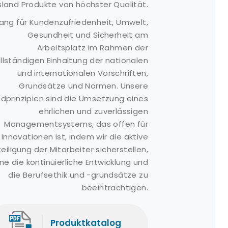
land Produkte von höchster Qualität.
icherheitsausrüstung
Angebotsformular
ang für Kundenzufriedenheit, Umwelt,
neumatischer
Häufig gestellte
endern
Gesundheit und Sicherheit am
Fragen
Arbeitsplatz im Rahmen der
agertank
Kunden
llständigen Einhaltung der nationalen
pill
Kommentare
und internationalen Vorschriften,
eaktionsbehälter
Nachricht
Grundsätze und Normen. Unsere
Boom
dprinzipien sind die Umsetzung eines
ageraufroller
ehrlichen und zuverlässigen
ispergiermittel
Managementsystems, das offen für
ispergiermittel-
Innovationen ist, indem wir die aktive
prühsysteme
eiligung der Mitarbeiter sicherstellen,
lskimmer
ne die kontinuierliche Entwicklung und
eabin
die Berufsethik und -grundsätze zu
beeinträchtigen.
ellyfishbot
eBot
ollec'Thor
Produktkatalog