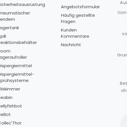
Aus
Sicherheitsausrüstung
S
Angebotsformular
Vorr
Pneumatischer
P
Häufig gestellte
Fendern
F
Fragen
Lagertank
L
Kunden
vo
pill
Kommentare
S
Reaktionsbehälter
R
Nachricht
Boom
Grun
ageraufroller
L
Dispergiermittel
D
Dispergiermittel-
D
Sprühsysteme
S
Bet
Ölskimmer
Ö
oh
Seabin
S
ellyfishbot
J
BeBot
B
Collec'Thor
C