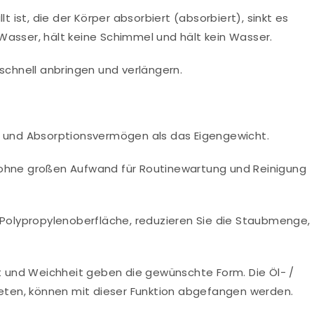
lt ist, die der Körper absorbiert (absorbiert), sinkt es
Wasser, hält keine Schimmel und hält kein Wasser.
schnell anbringen und verlängern.
l und Absorptionsvermögen als das Eigengewicht.
Mietservice
Umweltberatung
Schulu
 ohne großen Aufwand für Routinewartung und Reinigung
r Polypropylenoberfläche, reduzieren Sie die Staubmenge,
ät und Weichheit geben die gewünschte Form. Die Öl- /
treten, können mit dieser Funktion abgefangen werden.