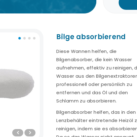
Bilge absorbierend
Diese Wannen helfen, die
Schneller
Bilgenabsorber, die kein Wasser
Support-Hotline
Mögli
Versandservice
Kart
Sie können rund um die
aufnehmen, effektiv zu reinigen, 
Uhr Unterstützung von
Mit den schnellsten
Sie kön
Wasser aus den Bilgenextraktore
unserem Expertenteam
Versandlösungen sind
Beste
professionell oder persönlich zu
erhalten.
ir in kurzer Zeit an Ihrer
Kreditka
entfernen und das Öl und den
Adresse.
Schlamm zu absorbieren.
Bilgenabsorber helfen, das in den
Lenzbehälter eintretende Heizöl 
reinigen, indem sie es absorbieren
Da es das Wasser nicht ansaugt,