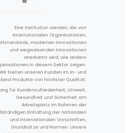
Produktgruppen
Links
Eine Institution werden, die von
internationalen Organisationen,
bsorbierende
Über Uns
ltstandards, modernen Innovationen
aterialien
Kontakt
und wegweisenden Innovationen
ash Kits
anerkannt wird, wie andere
Referenzen
eeresbarrieren
anisationen in diesem Sektor zeigen.
Produkte
Wir bieten unseren Kunden im In- und
Pumpen
Medien Gallerie
land Produkte von höchster Qualität.
icherheitsausrüstung
Angebotsformular
ang für Kundenzufriedenheit, Umwelt,
neumatischer
Häufig gestellte
endern
Gesundheit und Sicherheit am
Fragen
Arbeitsplatz im Rahmen der
agertank
Kunden
llständigen Einhaltung der nationalen
pill
Kommentare
und internationalen Vorschriften,
eaktionsbehälter
Nachricht
Grundsätze und Normen. Unsere
Boom