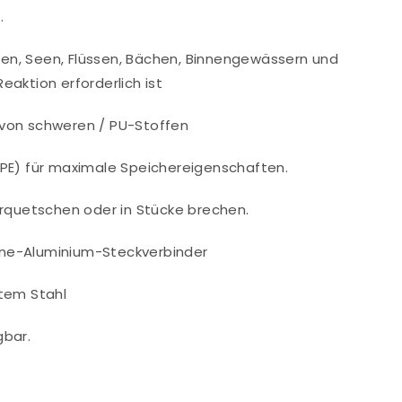
.
Häfen, Seen, Flüssen, Bächen, Binnengewässern und
eaktion erforderlich ist
te von schweren / PU-Stoffen
DPE) für maximale Speichereigenschaften.
Mietservice
Umweltberatung
Schulu
erquetschen oder in Stücke brechen.
ine-Aluminium-Steckverbinder
ktem Stahl
gbar.