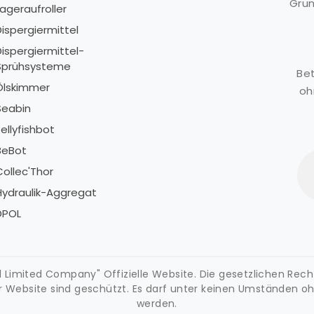
Grun
ageraufroller
L
Dispergiermittel
D
Dispergiermittel-
D
Sprühsysteme
S
Bet
Ölskimmer
Ö
oh
Seabin
S
ellyfishbot
J
BeBot
B
Collec'Thor
C
Hydraulik-Aggregat
H
DPOL
D
Limited Company" Offizielle Website. Die gesetzlichen Rechte a
r Website sind geschützt. Es darf unter keinen Umständen o
werden.