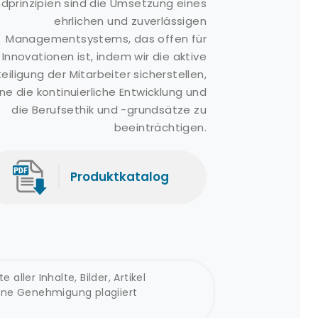
dprinzipien sind die Umsetzung eines
ageraufroller
ehrlichen und zuverlässigen
ispergiermittel
Managementsystems, das offen für
ispergiermittel-
Innovationen ist, indem wir die aktive
prühsysteme
eiligung der Mitarbeiter sicherstellen,
lskimmer
ne die kontinuierliche Entwicklung und
eabin
die Berufsethik und -grundsätze zu
beeinträchtigen.
ellyfishbot
eBot
ollec'Thor
Produktkatalog
ydraulik-Aggregat
POL
ller Inhalte, Bilder, Artikel
hne Genehmigung plagiiert