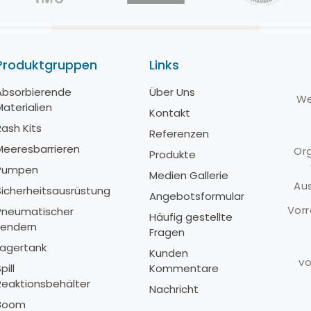
Produktgruppen
Links
Absorbierende
Über Uns
A
We
Materialien
M
Kontakt
Rash Kits
R
Referenzen
Meeresbarrieren
M
Org
Produkte
Pumpen
Medien Gallerie
Aus
Sicherheitsausrüstung
S
Angebotsformular
Vorr
Pneumatischer
P
Häufig gestellte
Fendern
F
Fragen
Lagertank
L
Kunden
vo
pill
Kommentare
S
Reaktionsbehälter
R
Nachricht
Boom