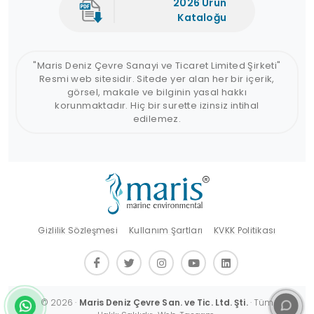
2026 Ürün
Kataloğu
"Maris Deniz Çevre Sanayi ve Ticaret Limited Şirketi"
Resmi web sitesidir. Sitede yer alan her bir içerik,
görsel, makale ve bilginin yasal hakkı
korunmaktadır. Hiç bir surette izinsiz intihal
edilemez.
Gizlilik Sözleşmesi
Kullanım Şartları
KVKK Politikası
© 2026 ·
Maris Deniz Çevre San. ve Tic. Ltd. Şti.
· Tüm
Görüş, öneri ve talepleriniz bizim için değerlidir. Hizmetlerimiz hakkında daha fazla bilgi almak ve bizimle iletişime geçmek için lütfen bize ulaşın.