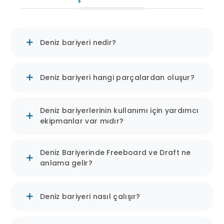
Deniz Bariyerlerinin Türleri
Şişme Bariyerler:
Deniz bariyeri nedir?
Hafif ve taşınabilir.
Hızlı kurulum ve esnek yapı.
Deniz bariyeri hangi parçalardan oluşur?
Yağ ve diğer hafif kirlilikleri kontrol
etmek için ideal.
Deniz bariyerlerinin kullanımı için yardımcı
ekipmanlar var mıdır?
Çit Tipi Bariyerler:
Deniz Bariyerinde Freeboard ve Draft ne
Esnek ve yüzer yapı.
anlama gelir?
Geniş alanlardaki sızıntıları
sınırlamak için kullanılır.
Deniz bariyeri nasıl çalışır?
Genellikle yağ sızıntılarını kontrol
etmek için tercih edilir.