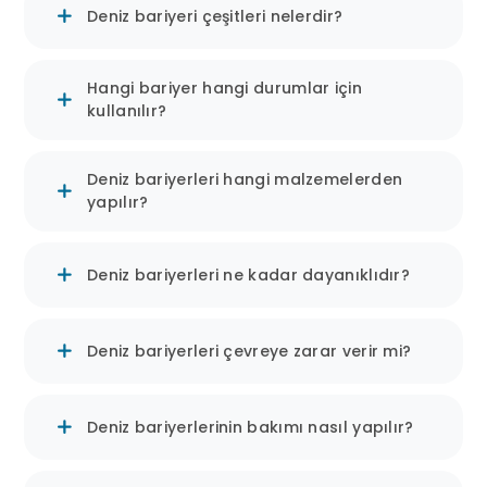
Deniz bariyeri çeşitleri nelerdir?
Sabit Bariyerler:
Hangi bariyer hangi durumlar için
Ağır yapısal bariyerler.
kullanılır?
Kıyı şeridi ve liman koruması için
kullanılır.
Deniz bariyerleri hangi malzemelerden
Uzun vadeli kirlilik kontrolü ve
yapılır?
ekosistem koruması sağlar.
Deniz bariyerleri ne kadar dayanıklıdır?
Dolgu Bariyerler:
Dolgu malzemesiyle desteklenen,
Deniz bariyerleri çevreye zarar verir mi?
ağır ve sağlam yapı.
Sel kontrolü ve erozyon önleme.
Deniz bariyerlerinin bakımı nasıl yapılır?
Büyük yağ sızıntılarını ve kirliliği
kontrol etmek için uygundur.