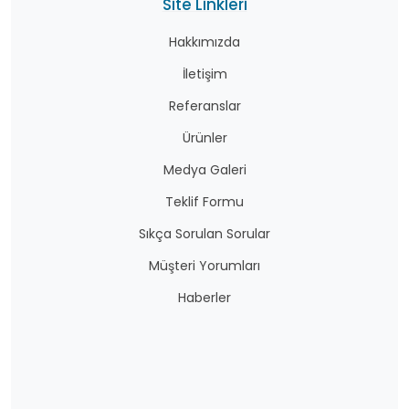
Site Linkleri
deniz ekosistemlerinin sürdürülebilirliği açısından
hayati öneme sahip olan araçlardır. Bu bariyerler,
Hakkımızda
kirliliğin kontrolü ve azaltılması, doğal habitatların
İletişim
korunması ve insan sağlığının korunmasına katkıda
bulunur.
Referanslar
Ürünler
Medya Galeri
Teklif Formu
Sıkça Sorulan Sorular
Müşteri Yorumları
Haberler