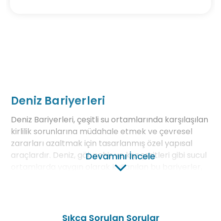
Deniz Bariyerleri
Deniz Bariyerleri, çeşitli su ortamlarında karşılaşılan
kirlilik sorunlarına müdahale etmek ve çevresel
zararları azaltmak için tasarlanmış özel yapısal
araçlardır. Deniz, göl, nehir ve kıyı şeritleri gibi sucul
Devamını İncele
ortamlarda yaygın olarak kullanılan bu bariyerler,
su yüzeyindeki yağ sızıntılarını, plastik atıklarını ve
diğer yüzen kirlilikleri etkin bir şekilde kontrol altına
almayı amaçlar.
Sıkça Sorulan Sorular