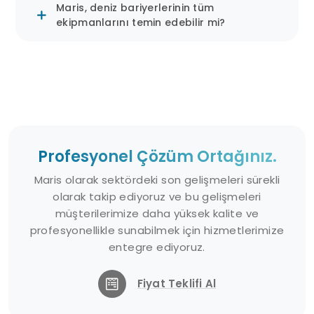
Maris, deniz bariyerlerinin tüm
ekipmanlarını temin edebilir mi?
Deniz Bariyerlerinin Kullanım
Alanları ve Önemi
Kirlilik Kontrolü ve Çevre Koruma:
Deniz
bariyerleri, su yüzeyindeki kirlilikleri
sınırlandırarak, bu kirliliklerin temizlenmesini
Profesyonel Çözüm Ortağınız.
kolaylaştırır ve sucul canlıların yaşam
Maris olarak sektördeki son gelişmeleri sürekli
alanlarını korur.
olarak takip ediyoruz ve bu gelişmeleri
Acil Müdahale:
Petrol sızıntıları ve
müşterilerimize daha yüksek kalite ve
profesyonellikle sunabilmek için hizmetlerimize
kimyasal dökülmeleri gibi acil durumlarda
entegre ediyoruz.
hızlı ve etkili müdahale için kullanılır.
Kıyı Koruma:
Kıyı şeritlerini erozyon ve
Fiyat Teklifi Al
dalga etkilerinden korumak için sabit
bariyerler kullanılır.