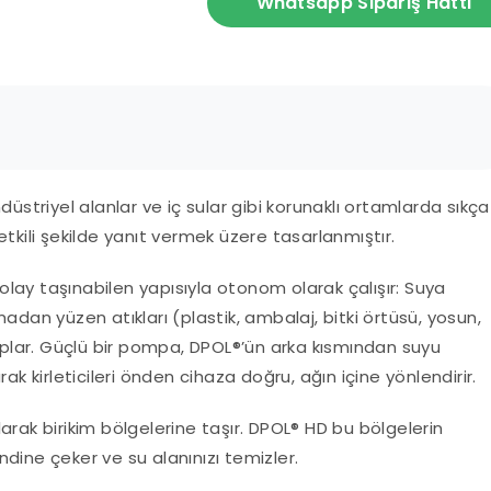
Whatsapp Sipariş Hattı
üstriyel alanlar ve iç sular gibi korunaklı ortamlarda sıkça
Kiralama
Çevre
Eğitim
a etkili şekilde yanıt vermek üzere tasarlanmıştır.
Olanakları
Danışmanlığı
 kolay taşınabilen yapısıyla otonom olarak çalışır: Suya
adan yüzen atıkları (plastik, ambalaj, bitki örtüsü, yosun,
toplar. Güçlü bir pompa, DPOL®’ün arka kısmından suyu
ak kirleticileri önden cihaza doğru, ağın içine yönlendirir.
 olarak birikim bölgelerine taşır. DPOL® HD bu bölgelerin
endine çeker ve su alanınızı temizler.