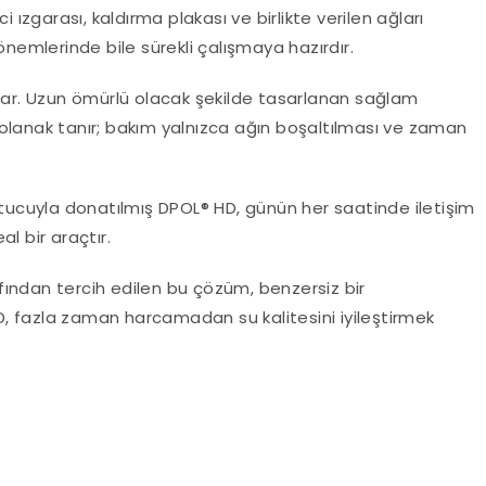
i ızgarası, kaldırma plakası ve birlikte verilen ağları
önemlerinde bile sürekli çalışmaya hazırdır.
ıkar. Uzun ömürlü olacak şekilde tasarlanan sağlam
olanak tanır; bakım yalnızca ağın boşaltılması ve zaman
utucuyla donatılmış DPOL® HD, günün her saatinde iletişim
l bir araçtır.
rafından tercih edilen bu çözüm, benzersiz bir
HD, fazla zaman harcamadan su kalitesini iyileştirmek
.