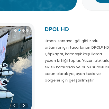
DPOL HD
Liman, tersane, göl gibi zorlu
Hızlı Sevkiyat
ortamlar için tasarlanan DPOL® H
Destek Hattı
Kart
Hizmeti
İ
7/24 uzman ekibimizden
Çöpkapar, karmaşık koşullarda
destek alabilirsiniz.
En hızlı sevkiyat
Tüm
yüzen kirliliği toplar. Yüzen atıklarl
çözümleriyle, kısa
işlemle
sık sık karşılaşan ve bunu sürekli bi
zaman içerisinde
kart
sorun olarak yaşayan tesis ve
adresinizdeyiz.
yapa
bölgeler için geliştirilmiştir.