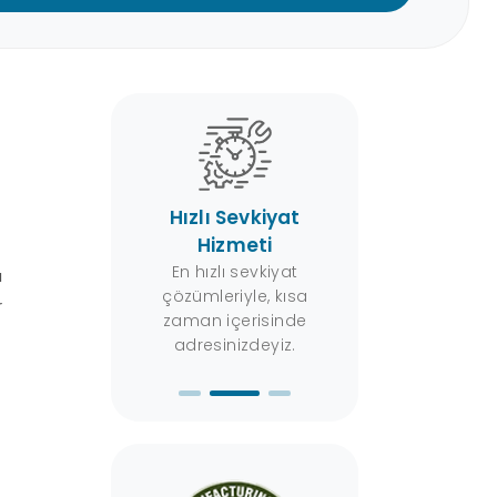
D
la Ödeme
Hızlı Sevkiyat
Destek Hat
mkanı
Hizmeti
7/24 uzman ekibi
destek alabilirs
 sipariş
En hızlı sevkiyat
a
rinizde kredi
çözümleriyle, kısa
r
ıyla ödeme
zaman içerisinde
bilirsiniz.
adresinizdeyiz.