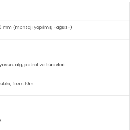
90 mm (montajı yapılmış -ağsız-)
 yosun, alg, petrol ve türevleri
cable, from 10m
3