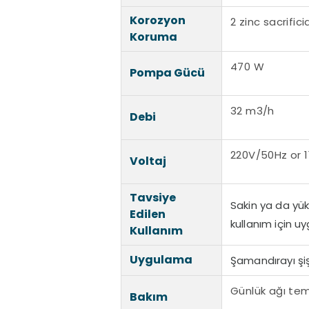
Korozyon
2 zinc sacrifi
Koruma
470 W
Pompa Gücü
32 m3/h
Debi
220V/50Hz or 
Voltaj
Tavsiye
Sakin ya da yük
Edilen
kullanım için u
Kullanım
Uygulama
Şamandırayı şişi
Günlük ağı temi
Bakım