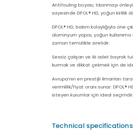
Antifouling boyası, tıkanmayı önleyic
sayesinde DPOL® HD, yoğun kirlilik d
DPOL® HD, bakım kolaylığıyla öne ç
alüminyum yapısı, yoğun kullanıma 
zaman temizlikle sınırlıdır.
Sessiz çalışan ve iki adet bayrak t
kurmak ve dikkat çekmek için de idea
Avrupa’nın en prestijli limanları ta
verimlilik/fiyat oranı sunar. DPOL® 
isteyen kurumlar için ideal seçimdir
Technical specifications