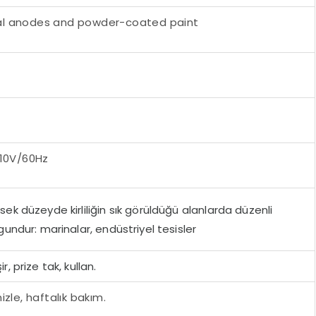
cial anodes and powder-coated paint
110V/60Hz
sek düzeyde kirliliğin sık görüldüğü alanlarda düzenli
ygundur: marinalar, endüstriyel tesisler
r, prize tak, kullan.
zle, haftalık bakım.