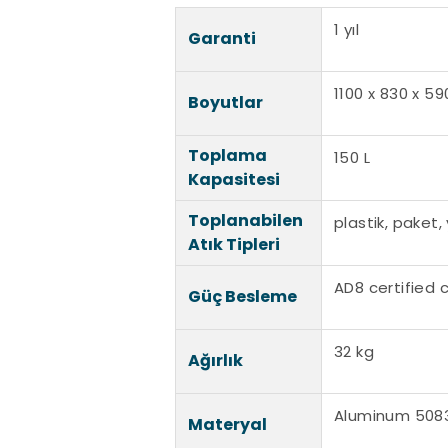
1 yıl
Garanti
1100 x 830 x 5
Boyutlar
Toplama
150 L
Kapasitesi
Toplanabilen
plastik, paket,
Atık Tipleri
AD8 certified 
Güç Besleme
32 kg
Ağırlık
Aluminum 508
Materyal