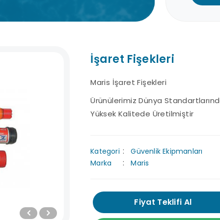
İşaret Fişekleri
Maris İşaret Fişekleri
Hızlı Sevkiyat
Destek Hattı
Ürünülerimiz Dünya Standartlarınd
Hizmeti
7/24 uzman ekibimizden
Yüksek Kalitede Üretilmiştir
destek alabilirsiniz.
En hızlı sevkiyat
çözümleriyle, kısa
i
zaman içerisinde
Kategori
Güvenlik Ekipmanları
adresinizdeyiz.
Marka
Maris
Fiyat Teklifi Al