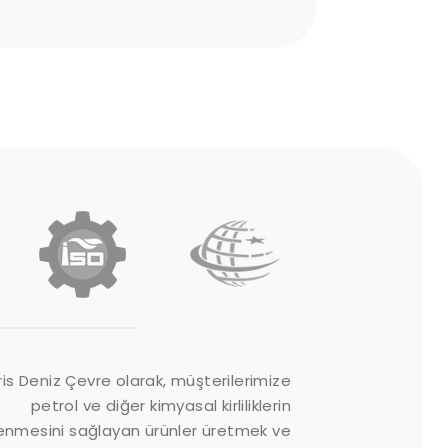
rün Grupları
Site Linkleri
is Deniz Çevre olarak, müşterilerimize
petrol ve diğer kimyasal kirliliklerin
mici Malzemeler
Hakkımızda
enmesini sağlayan ürünler üretmek ve