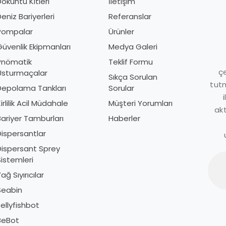
öküntü Kitleri
İletişim
D
eniz Bariyerleri
Referanslar
D
Pompalar
Ürünler
P
üvenlik Ekipmanları
Medya Galeri
G
Pnömatik
Teklif Formu
P
çe
Usturmaçalar
U
Sıkça Sorulan
tutm
Depolama Tankları
Sorular
D
irlilik Acil Müdahale
Müşteri Yorumları
K
akt
Bariyer Tamburları
Haberler
B
Dispersantlar
D
Dispersant Sprey
D
istemleri
S
ağ Sıyırıcılar
Y
Seabin
S
ellyfishbot
J
BeBot
B