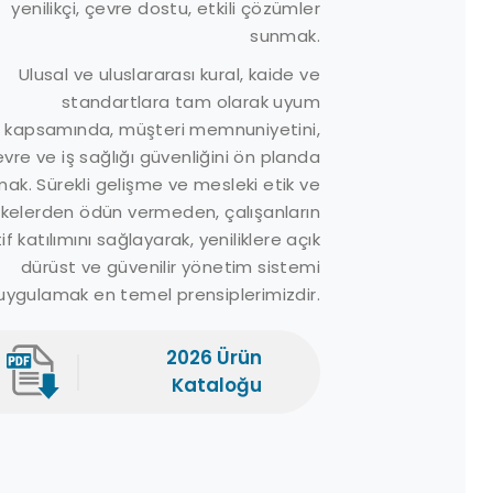
öküntü Kitleri
İletişim
yenilikçi, çevre dostu, etkili çözümler
eniz Bariyerleri
Referanslar
sunmak.
ompalar
Ürünler
Ulusal ve uluslararası kural, kaide ve
üvenlik Ekipmanları
standartlara tam olarak uyum
Medya Galeri
kapsamında, müşteri memnuniyetini,
nömatik
Teklif Formu
vre ve iş sağlığı güvenliğini ön planda
sturmaçalar
Sıkça Sorulan
ak. Sürekli gelişme ve mesleki etik ve
epolama Tankları
Sorular
ilkelerden ödün vermeden, çalışanların
irlilik Acil Müdahale
Müşteri Yorumları
if katılımını sağlayarak, yeniliklere açık
ariyer Tamburları
Haberler
dürüst ve güvenilir yönetim sistemi
ispersantlar
uygulamak en temel prensiplerimizdir.
ispersant Sprey
istemleri
2026 Ürün
ağ Sıyırıcılar
Kataloğu
eabin
ellyfishbot
eBot