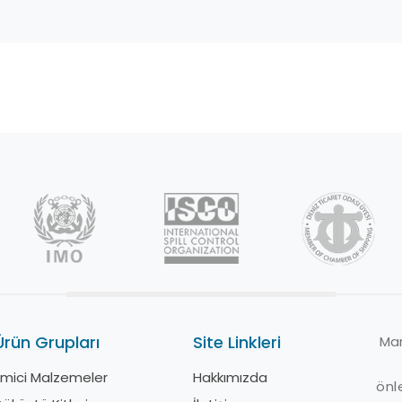
Ürün Grupları
Site Linkleri
Ü
Mar
Emici Malzemeler
Hakkımızda
E
önl