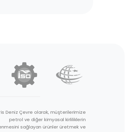
rün Grupları
Site Linkleri
is Deniz Çevre olarak, müşterilerimize
petrol ve diğer kimyasal kirliliklerin
mici Malzemeler
Hakkımızda
enmesini sağlayan ürünler üretmek ve