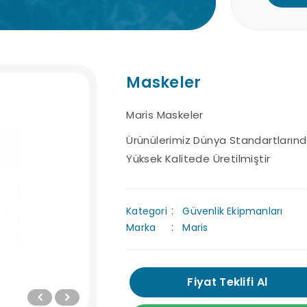
Maskeler
Maris Maskeler
Hızlı Sevkiyat
Destek Hattı
Kart
Ürünülerimiz Dünya Standartlarınd
Hizmeti
İ
7/24 uzman ekibimizden
Yüksek Kalitede Üretilmiştir
destek alabilirsiniz.
En hızlı sevkiyat
Tüm
çözümleriyle, kısa
işlemle
zaman içerisinde
kart
Kategori
Güvenlik Ekipmanları
adresinizdeyiz.
yapa
Marka
Maris
Fiyat Teklifi Al