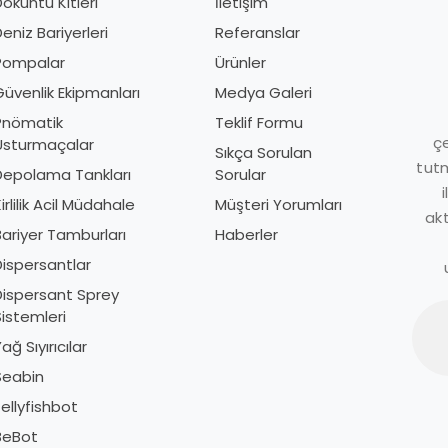
öküntü Kitleri
İletişim
D
eniz Bariyerleri
Referanslar
D
Pompalar
Ürünler
P
üvenlik Ekipmanları
Medya Galeri
G
Pnömatik
Teklif Formu
P
çe
Usturmaçalar
U
Sıkça Sorulan
tutm
Depolama Tankları
Sorular
D
irlilik Acil Müdahale
Müşteri Yorumları
K
akt
Bariyer Tamburları
Haberler
B
Dispersantlar
D
Dispersant Sprey
D
istemleri
S
ağ Sıyırıcılar
Y
Seabin
S
ellyfishbot
J
BeBot
B