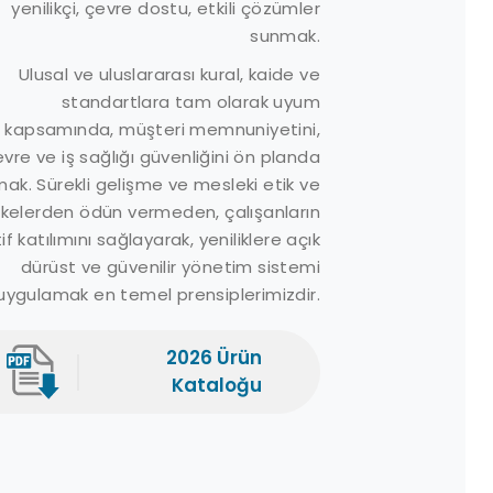
öküntü Kitleri
İletişim
yenilikçi, çevre dostu, etkili çözümler
eniz Bariyerleri
Referanslar
sunmak.
ompalar
Ürünler
Ulusal ve uluslararası kural, kaide ve
üvenlik Ekipmanları
standartlara tam olarak uyum
Medya Galeri
kapsamında, müşteri memnuniyetini,
nömatik
Teklif Formu
vre ve iş sağlığı güvenliğini ön planda
sturmaçalar
Sıkça Sorulan
ak. Sürekli gelişme ve mesleki etik ve
epolama Tankları
Sorular
ilkelerden ödün vermeden, çalışanların
irlilik Acil Müdahale
Müşteri Yorumları
if katılımını sağlayarak, yeniliklere açık
ariyer Tamburları
Haberler
dürüst ve güvenilir yönetim sistemi
ispersantlar
uygulamak en temel prensiplerimizdir.
ispersant Sprey
istemleri
2026 Ürün
ağ Sıyırıcılar
Kataloğu
eabin
ellyfishbot
eBot