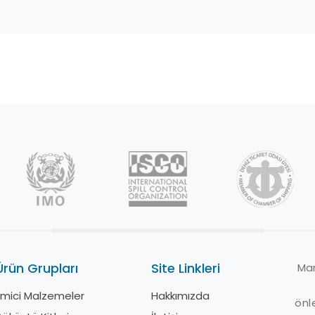
Ürün Grupları
Site Linkleri
Ü
Mar
Emici Malzemeler
Hakkımızda
E
önl